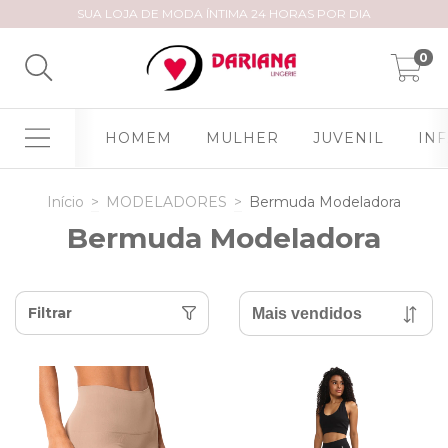
SUA LOJA DE MODA ÍNTIMA 24 HORAS POR DIA
0
HOMEM
MULHER
JUVENIL
INF
Início
>
MODELADORES
>
Bermuda Modeladora
Bermuda Modeladora
Filtrar