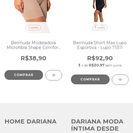
2 cores
7 cores
Bermuda Modeladora
Bermuda Short Max Lupo
Microfibra Shape Comfort
Esportiva - Lupo 71311
Sem Costura – Trifil
CO5214
R$38,90
R$92,90
3
x de
R$30,97
sem juros
COMPRAR
COMPRAR
HOME DARIANA
DARIANA MODA
ÍNTIMA DESDE