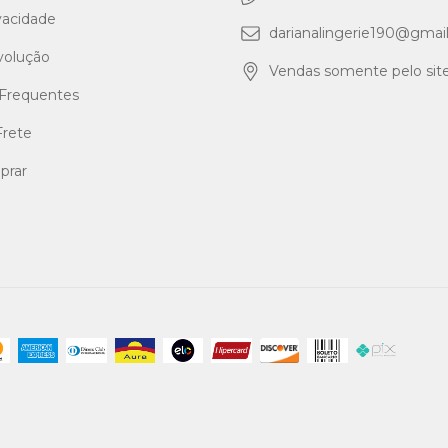
ivacidade
darianalingerie190@gmai
volução
Vendas somente pelo site
Frequentes
Frete
rar