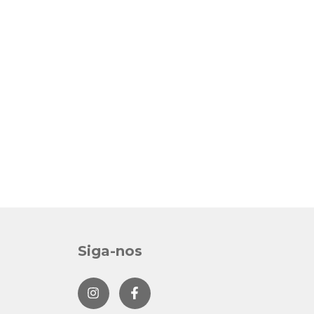
Siga-nos