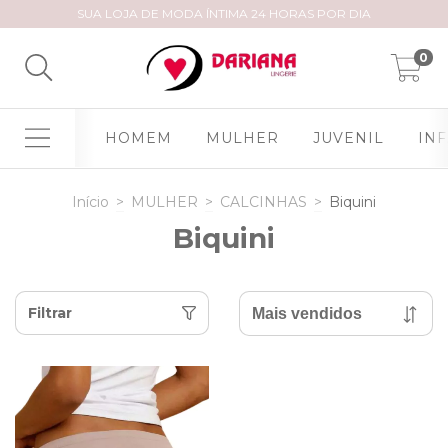
SUA LOJA DE MODA ÍNTIMA 24 HORAS POR DIA
0
HOMEM
MULHER
JUVENIL
INF
Início
>
MULHER
>
CALCINHAS
>
Biquini
Biquini
Filtrar